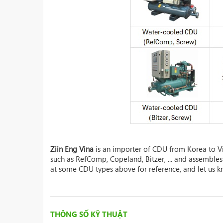
Ziin Eng Vina
is an importer of CDU from Korea to Vi
such as RefComp, Copeland, Bitzer, ... and assemble
at some
CDU types
above for reference, and let us k
THÔNG SỐ KỸ THUẬT