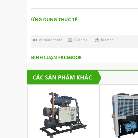
ỨNG DỤNG THỰC TẾ
Về trang trước
Gửi email
In trang
BÌNH LUẬN FACEBOOK
CÁC SẢN PHẨM KHÁC