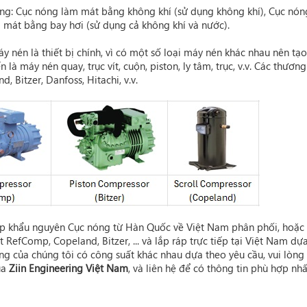
nóng: Cục nóng làm mát bằng không khí (sử dụng không khí), Cục nón
mát bằng bay hơi (sử dụng cả không khí và nước).
y nén là thiết bị chính, vì có một số loại máy nén khác nhau nên tạo
là máy nén quay, trục vít, cuộn, piston, ly tâm, trục, v.v. Các thương
and,
Bitzer
, Danfoss, Hitachi, v.v.
p khẩu nguyên Cục nóng từ Hàn Quốc về Việt Nam phân phối, hoặc
uất RefComp,
Copeland
, Bitzer, ... và lắp ráp trực tiếp tại Việt Nam dự
g của chúng tôi có công suất khác nhau dựa theo yêu cầu, vui lòng
ủa
Ziin Engineering Việt Nam
, và liên hệ để có thông tin phù hợp nhấ