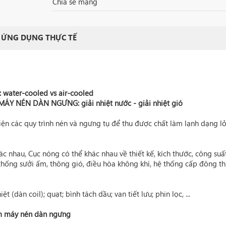
Chia sẻ mạng
ỨNG DỤNG THỰC TẾ
: water-cooled vs air-cooled
MÁY NÉN DÀN NGƯNG
:
giải nhiệt nước
-
giải nhiệt gió
iện các quy trình nén và ngưng tụ để thu được chất làm lạnh dạng l
c nhau, Cục nóng có thể khác nhau về thiết kế, kích thước, công suấ
thống sưởi ấm, thông gió, điều hòa không khí, hệ thống cấp đông t
iệt (dàn coil); quạt;
bình tách dầu
; van tiết lưu; phin lọc, ...
m máy nén dàn ngưng