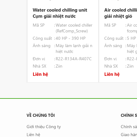
Water cooled chilling unit
Air cooled chil
Cụm giải nhiệt nước
giải nhiệt gió
Mã SP
Water cooled chiller
Mã SP
Air c
(RefComp_Screw)
fcom
Công suất
40 HP - 390 HP
Công suất
5 HP
Ánh sáng
Máy làm lạnh giải n
Ánh sáng
Máy l
hiệt nước
hiệt 
Đơn vị
R22-R134A-R407C
Đơn vị
R22-
Nhà SX
Ziin
Nhà SX
Ziin
Liên hệ
Liên hệ
VỀ CHÚNG TÔI
CHÍNH 
Giới thiệu Công ty
Chính s
Liên hệ
Giao hàn