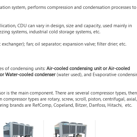
geration system, performs compression and condensation processes to
ication, CDU can vary in design, size and capacity, used mainly in
ezing systems, industrial cold storage systems, etc.
t exchanger); fan; oil separator; expansion valve; filter drier; etc.
pes of condensing units:
Air-cooled condensing unit
or Air-cooled
 or
Water-cooled condenser
(water used), and Evaporative condensi
sor is the main component. There are several compressor types, then
pressor types are rotary, screw, scroll, piston, centrifugal, axial,
ing brands are RefComp, Copeland, Bitzer, Danfoss, Hitachi, etc.