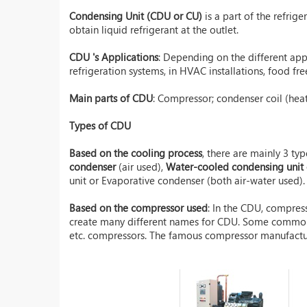
Condensing Unit (CDU or CU)
is a part of the refri
obtain liquid refrigerant at the outlet.
CDU 's Applications
: Depending on the different appl
refrigeration systems, in HVAC installations, food fre
Main parts of CDU
: Compressor;
condenser
coil (hea
Types of CDU
Based on the cooling process
, there are mainly 3 ty
condenser
(air used),
Water-cooled condensing unit
unit or Evaporative condenser (both air-water used).
Based on the compressor used
: In the CDU, compres
create many different names for CDU. Some common com
etc. compressors. The famous compressor manufactur