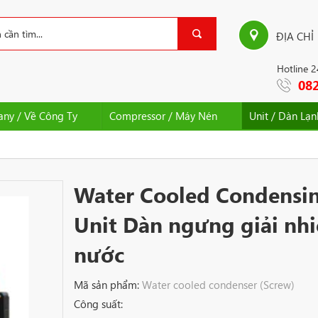
ĐỊA CHỈ
Hotline 
082
ny / Về Công Ty
Compressor / Máy Nén
Unit / Dàn Lạ
Water Cooled Condensi
Unit Dàn ngưng giải nhi
nước
Mã sản phẩm:
Water cooled condenser (Screw)
Công suất: