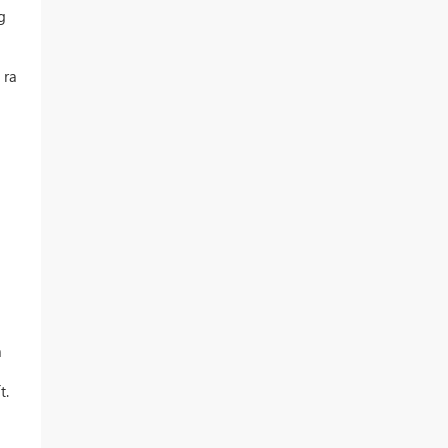
g
 ra
a
t.