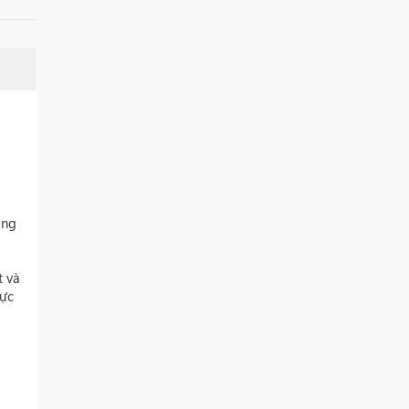
ỏng
t và
hực