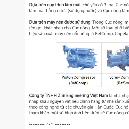
Dựa trên quy trình làm mát
, chủ yếu có 3 loại Cục 
làm mát bằng nước (sử dụng nước) và Cục nóng làm 
Dựa trên máy nén được sử dụng
: Trong Cục nóng, má
tên gọi khác nhau cho Cục nóng. Một số loại phổ biến 
hiệu sản xuất máy nén nổi tiếng là
RefComp
, Copel
Công ty TNHH Ziin Engineering Việt Nam
là nhà nhậ
nhập khẩu nguyên vật liệu chính hãng từ nhà sản x
theo công nghệ từ các chuyên gia Hàn Quốc. Cục nón
tham khảo một số hình ảnh bên dưới về Cục nóng c
--------- ^-^ ---------