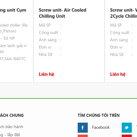
ling unit Cụm
Screw unit- Air Cooled
Screw unit- 
Chilling Unit
2Cycle Chill
ooled chiller (Re
Mã SP
Mã SP
p_Piston)
Công suất
Công suất
 - 50 HP
Ánh sáng
Ánh sáng
àm lạnh giải n
Đơn vị
Đơn vị
gió
Nhà SX
Nhà SX
R134A-R407C
Liên hệ
Liên hệ
SÁCH CHUNG
TÌM CHÚNG TÔI TRÊN
ách bảo hành
Facebook
g - lắp đặt