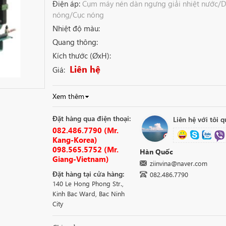
Điện áp:
Cụm máy nén dàn ngưng giải nhiệt nước/
nóng/Cục nóng
Nhiệt độ màu:
Quang thông:
Kích thước (ØxH):
Liên hệ
Giá:
Xem thêm
Đặt hàng qua điện thoại:
Liên hệ với tôi q
082.486.7790 (Mr.
Kang-Korea)
098.565.5752 (Mr.
Hàn Quốc
Giang-Vietnam)
ziinvina@naver.com
Đặt hàng tại cửa hàng:
082.486.7790
140 Le Hong Phong Str.,
Kinh Bac Ward, Bac Ninh
City