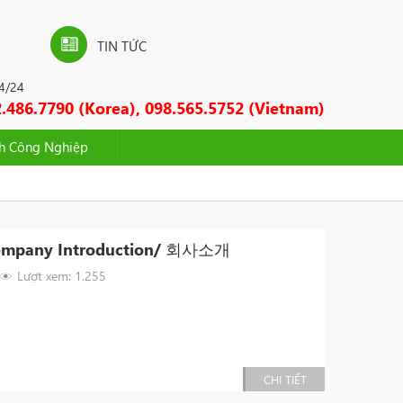
TIN TỨC
24/24
.486.7790 (Korea), 098.565.5752 (Vietnam)
nh Công Nghiệp
 Company Introduction/ 회사소개
Lượt xem: 1.255
CHI TIẾT